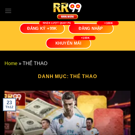
Skip
to
content
ĐĂNG KÝ +99K
ĐĂNG NHẬP
KHUYẾN MÃI
Home
»
THỂ THAO
DANH MỤC:
THỂ THAO
23
Th12