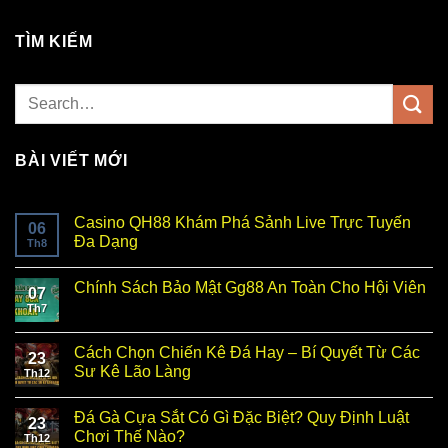
TÌM KIẾM
BÀI VIẾT MỚI
Casino QH88 Khám Phá Sảnh Live Trực Tuyến
06
Đa Dạng
Th8
Chính Sách Bảo Mật Gg88 An Toàn Cho Hội Viên
07
Th7
Cách Chọn Chiến Kê Đá Hay – Bí Quyết Từ Các
23
Sư Kê Lão Làng
Th12
Đá Gà Cựa Sắt Có Gì Đặc Biệt? Quy Định Luật
23
Chơi Thế Nào?
Th12