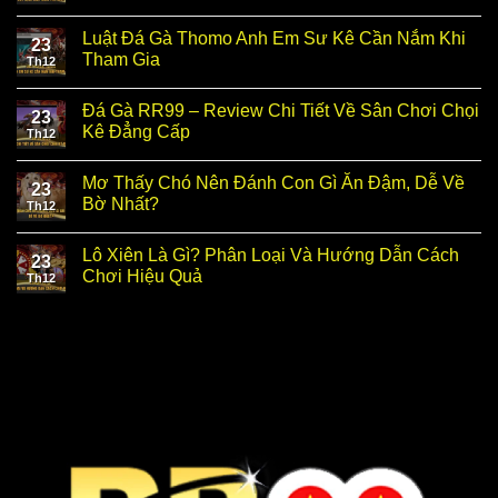
Luật Đá Gà Thomo Anh Em Sư Kê Cần Nắm Khi
23
Tham Gia
Th12
Đá Gà RR99 – Review Chi Tiết Về Sân Chơi Chọi
23
Kê Đẳng Cấp
Th12
Mơ Thấy Chó Nên Đánh Con Gì Ăn Đậm, Dễ Về
23
Bờ Nhất?
Th12
Lô Xiên Là Gì? Phân Loại Và Hướng Dẫn Cách
23
Chơi Hiệu Quả
Th12