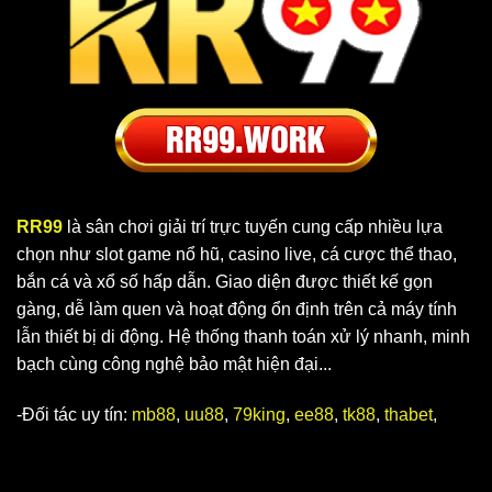
RR99
là sân chơi giải trí trực tuyến cung cấp nhiều lựa
chọn như slot game nổ hũ, casino live, cá cược thể thao,
bắn cá và xổ số hấp dẫn. Giao diện được thiết kế gọn
gàng, dễ làm quen và hoạt động ổn định trên cả máy tính
lẫn thiết bị di động. Hệ thống thanh toán xử lý nhanh, minh
bạch cùng công nghệ bảo mật hiện đại...
-Đối tác uy tín:
mb88
,
uu88
,
79king
,
ee88
,
tk88
,
thabet
,