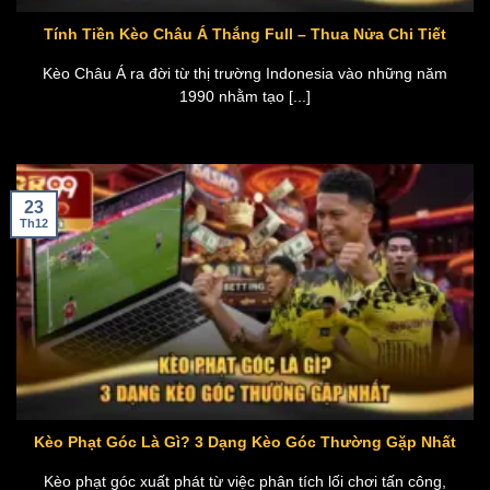
Tính Tiền Kèo Châu Á Thắng Full – Thua Nửa Chi Tiết
Kèo Châu Á ra đời từ thị trường Indonesia vào những năm
1990 nhằm tạo [...]
23
Th12
Kèo Phạt Góc Là Gì? 3 Dạng Kèo Góc Thường Gặp Nhất
Kèo phạt góc xuất phát từ việc phân tích lối chơi tấn công,