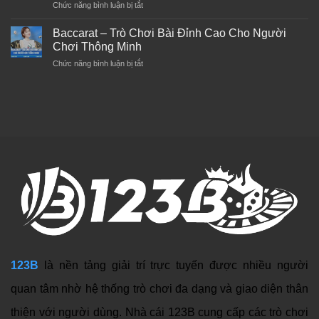
Chức năng bình luận bị tắt
ở
Cái
Bạch
Sicbo
123b
Cùng
123b
Baccarat – Trò Chơi Bài Đỉnh Cao Cho Người
–
123b
–
Góc
Chơi Thông Minh
Tổng
Nhìn
Chức năng bình luận bị tắt
ở
Quan
Đầy
Baccarat
Sức
Đủ
–
Hút,
Cho
Trò
Trải
Người
Chơi
Nghiệm
Mới
Bài
Và
Đỉnh
Giá
Cao
Trị
Cho
Nổi
Người
Bật
Chơi
Thông
Minh
123B
là nền tảng giải trí trực tuyến được nhiều người
quan tâm nhờ hệ thống trò chơi đa dạng và giao diện thân
thiện với người dùng. Nhà cái 123B cung cấp các trò chơi