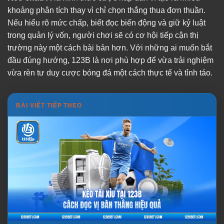
khoảng phân tích thay vì chỉ chọn thắng thua đơn thuần.
Nếu hiểu rõ mức chấp, biết đọc biến động và giữ kỷ luật
trong quản lý vốn, người chơi sẽ có cơ hội tiếp cận thị
trường này một cách bài bản hơn. Với những ai muốn bắt
đầu đúng hướng, 123B là nơi phù hợp để vừa trải nghiệm
vừa rèn tư duy cược bóng đá một cách thực tế và tỉnh táo.
BÀI VIẾT TIẾP THEO