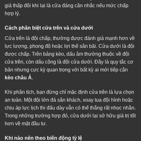
giá thấp đôi khi lại là cửa đáng cân nhắc nếu mức chấp
hợp lý.
Cách phân biệt cửa trên và cửa dưới
Cửa trên là đội chấp, thường được đánh giá mạnh hơn về
lực lượng, phong độ hoặc lợi thế sân bãi. Cửa dưới là đội
được chấp. Trên bảng kèo, dấu âm thường thuộc về đội
cửa trên, còn dấu cộng là đội cửa dưới. Đây là quy tắc cơ
bản nhưng cực kỳ quan trọng với bất kỳ ai mới tiếp cận
kèo châu Á
.
Khi phân tích, bạn đừng chỉ mặc định cửa trên là lựa chọn
an toàn. Một đội lớn đá sân khách, xoay tua đội hình hoặc
chịu áp lực lịch thi đấu dày vẫn có thể thắng rất nhọc nhằn.
Trong những trường hợp đó, cửa dưới lại sở hữu giá trị tốt
hơn về mặt đầu tư.
Khi nào nên theo biến động tỷ lệ