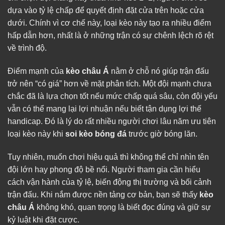
dựa vào tỷ lệ chấp để quyết định đặt cửa trên hoặc cửa
dưới. Chính vì cơ chế này, loại kèo này tạo ra nhiều điểm
hấp dẫn hơn, nhất là ở những trận có sự chênh lệch rõ rệt
về trình độ.
Điểm mạnh của
kèo châu Á
nằm ở chỗ nó giúp trận đấu
trở nên “có giá” hơn về mặt phân tích. Một đội mạnh chưa
chắc đã là lựa chọn tốt nếu mức chấp quá sâu, còn đội yếu
vẫn có thể mang lại lợi nhuận nếu biết tận dụng lợi thế
handicap. Đó là lý do rất nhiều người chơi lâu năm ưu tiên
loại kèo này khi
soi kèo bóng đá
trước giờ bóng lăn.
Tuy nhiên, muốn chơi hiệu quả thì không thể chỉ nhìn tên
đội lớn hay phong độ bề nổi. Người tham gia cần hiểu
cách vận hành của tỷ lệ, biến động thị trường và bối cảnh
trận đấu. Khi nắm được nền tảng cơ bản, bạn sẽ thấy
kèo
châu Á
không khó, quan trọng là biết đọc đúng và giữ sự
kỷ luật khi đặt cược.