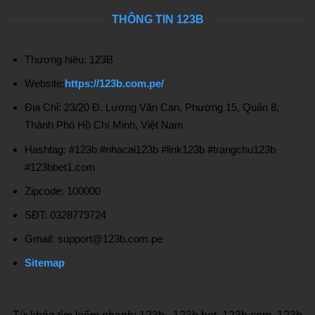
THÔNG TIN 123B
Thương hiệu: 123B
Website:
https://123b.com.pe/
Địa Chỉ: 23/20 Đ. Lương Văn Can, Phường 15, Quận 8,
Thành Phó Hồ Chí Minh, Việt Nam
Hashtag: #123b #nhacai123b #link123b #trangchu123b
#123bbet1.com
Zipcode: 100000
SĐT: 0328779724
Gmail:
support@123b.com.pe
Sitemap