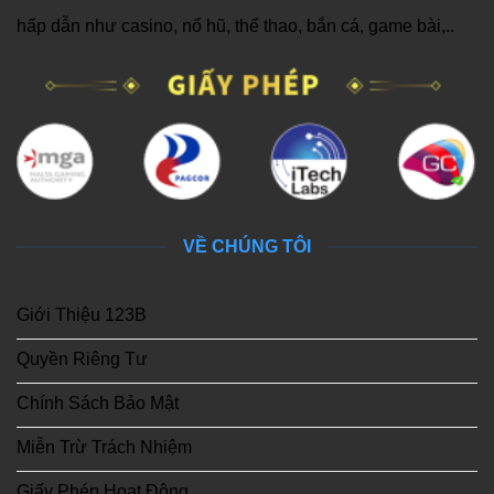
hấp dẫn như casino, nổ hũ, thể thao, bắn cá, game bài,..
VỀ CHÚNG TÔI
Giới Thiệu 123B
Quyền Riêng Tư
Chính Sách Bảo Mật
Miễn Trừ Trách Nhiệm
Giấy Phép Hoạt Động