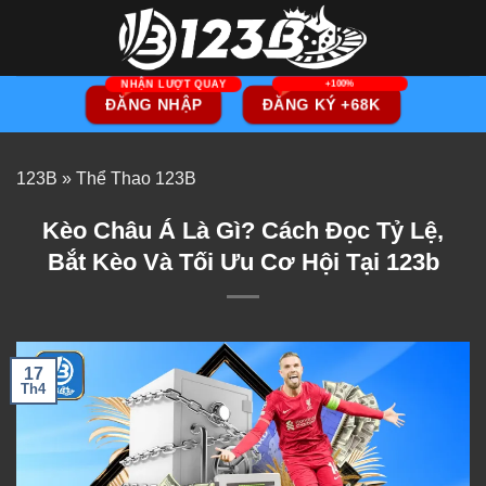
Bỏ
qua
nội
dung
ĐĂNG KÝ +68K
ĐĂNG NHẬP
123B
»
Thể Thao 123B
Kèo Châu Á Là Gì? Cách Đọc Tỷ Lệ,
Bắt Kèo Và Tối Ưu Cơ Hội Tại 123b
17
Th4