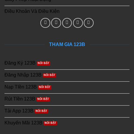
Điều Khoản Và Điều Kiện
THAM GIA 123B
Đăng Ký 123B
Đăng Nhập 123B
Nạp TIền 123B
Rút TIền 123B
Tải App 123B
Khuyến Mãi 123B