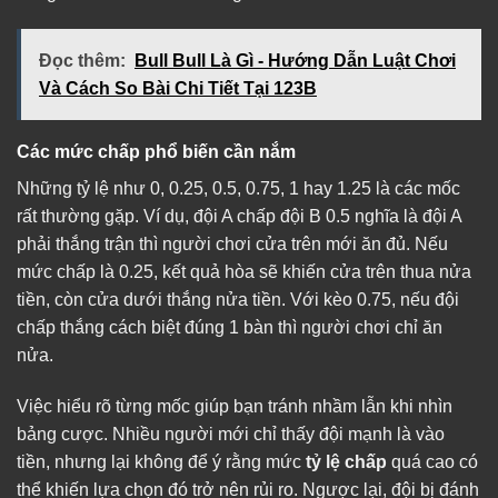
Đọc thêm:
Bull Bull Là Gì - Hướng Dẫn Luật Chơi
Và Cách So Bài Chi Tiết Tại 123B
Các mức chấp phổ biến cần nắm
Những tỷ lệ như 0, 0.25, 0.5, 0.75, 1 hay 1.25 là các mốc
rất thường gặp. Ví dụ, đội A chấp đội B 0.5 nghĩa là đội A
phải thắng trận thì người chơi cửa trên mới ăn đủ. Nếu
mức chấp là 0.25, kết quả hòa sẽ khiến cửa trên thua nửa
tiền, còn cửa dưới thắng nửa tiền. Với kèo 0.75, nếu đội
chấp thắng cách biệt đúng 1 bàn thì người chơi chỉ ăn
nửa.
Việc hiểu rõ từng mốc giúp bạn tránh nhầm lẫn khi nhìn
bảng cược. Nhiều người mới chỉ thấy đội mạnh là vào
tiền, nhưng lại không để ý rằng mức
tỷ lệ chấp
quá cao có
thể khiến lựa chọn đó trở nên rủi ro. Ngược lại, đội bị đánh