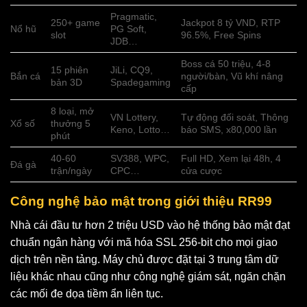
Pragmatic,
250+ game
Jackpot 8 tỷ VND, RTP
Nổ hũ
PG Soft,
slot
96.5%, Free Spins
JDB…
Boss cá 50 triệu, 4-8
15 phiên
JiLi, CQ9,
Bắn cá
người/bàn, Vũ khí nâng
bản 3D
Spadegaming
cấp
8 loại, mở
VN Lottery,
Tự động đối soát, Thông
Xổ số
thưởng 5
Keno, Lotto…
báo SMS, x80,000 lần
phút
40-60
SV388, WPC,
Full HD, Xem lại 48h, 4
Đá gà
trận/ngày
CPC…
cửa cược
Công nghệ bảo mật trong giới thiệu RR99
Nhà cái đầu tư hơn 2 triệu USD vào hệ thống bảo mật đạt
chuẩn ngân hàng với mã hóa SSL 256-bit cho mọi giao
dịch trên nền tảng. Máy chủ được đặt tại 3 trung tâm dữ
liệu khác nhau cũng như công nghệ giám sát, ngăn chặn
các mối đe dọa tiềm ẩn liên tục.