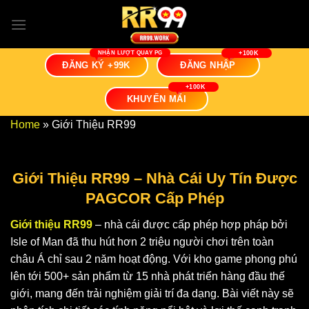
Skip
to
content
ĐĂNG KÝ +99K
ĐĂNG NHẬP
KHUYẾN MÃI
Home
»
Giới Thiệu RR99
Giới Thiệu RR99 – Nhà Cái Uy Tín Được
PAGCOR Cấp Phép
Giới thiệu RR99
– nhà cái được cấp phép hợp pháp bởi
Isle of Man đã thu hút hơn 2 triệu người chơi trên toàn
châu Á chỉ sau 2 năm hoạt động. Với kho game phong phú
lên tới 500+ sản phẩm từ 15 nhà phát triển hàng đầu thế
giới, mang đến trải nghiệm giải trí đa dạng. Bài viết này sẽ