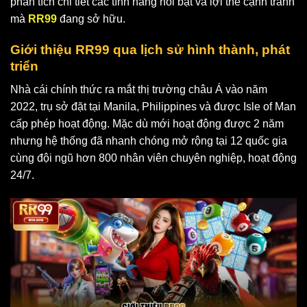
phân tích chi tiết các tính năng nổi bật và lợi thế cạnh tranh
mà
RR99
đang sở hữu.
Giới thiệu RR99 qua lịch sử hình thành, phát
triển
Nhà cái chính thức ra mắt thị trường châu Á vào năm
2022, trụ sở đặt tại Manila, Philippines và được Isle of Man
cấp phép hoạt động. Mặc dù mới hoạt động được 2 năm
nhưng hệ thống đã nhanh chóng mở rộng tại 12 quốc gia
cùng đội ngũ hơn 800 nhân viên chuyên nghiệp, hoạt động
24/7.