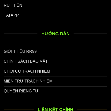
RÚT TIỀN
TẢI APP
HƯỚNG DẪN
GIỚI THIỆU RR99
CHÍNH SÁCH BẢO MẬT
CHƠI CÓ TRÁCH NHIỆM
MIỄN TRỪ TRÁCH NHIỆM
QUYỀN RIÊNG TƯ
LIÊN KẾT CHÍNH