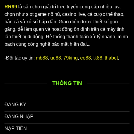
RR99
là sân chơi giải trí trực tuyến cung cấp nhiều lựa
chọn như slot game nổ hũ, casino live, cá cược thể thao,
bắn cá và xổ số hấp dẫn. Giao diện được thiết kế gọn
gàng, dễ làm quen và hoạt động ổn định trên cả máy tính
lẫn thiết bị di động. Hệ thống thanh toán xử lý nhanh, minh
bạch cùng công nghệ bảo mật hiện đại...
-Đối tác uy tín:
mb88
,
uu88
,
79king
,
ee88
,
tk88
,
thabet
,
THÔNG TIN
ĐĂNG KÝ
ĐĂNG NHẬP
NẠP TIỀN