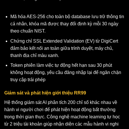
Mã hóa AES-256 cho toàn bộ database lưu trữ thông tin
cá nhân, khóa mã được thay đổi định kỳ mỗi 30 ngày
theo chuẩn NIST.
Chứng chỉ SSL Extended Validation (EV) từ DigiCert
đảm bảo kết nối an toàn giữa trình duyệt, máy chủ,
thanh địa chỉ màu xanh.
Token phiên làm việc tự động hết hạn sau 30 phút
không hoạt động, yêu cầu đăng nhập lại để ngăn chặn
truy cập trái phép
Giám sát và phát hiện giới thiệu RR99
Hệ thống giám sát AI phân tích 200 chỉ số khác nhau về
hành vi người chơi để phát hiện hoạt động bất thường
trong thời gian thực. Công nghệ machine learning tự học
từ 2 triệu tài khoản giúp nhận diện các mẫu hành vi nghi