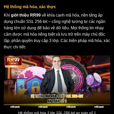
Hệ thống mã hóa, xác thực
Khi
giới thiệu RR99
về khía cạnh mã hóa, nền tảng áp
dụng chuẩn SSL 256-bit – công nghệ tương tự các ngân
hàng lớn sử dụng để bảo vệ dữ liệu. Mọi thông tin nhạy
cảm được mã hóa riêng biệt và lưu trữ trên máy chủ độc
lập, phân quyền truy cập 3 lớp. Các biện pháp mã hóa, xác
thực chi tiết:
Hệ thống mã hóa 3 lớp SSL 256-bit an toàn số 1